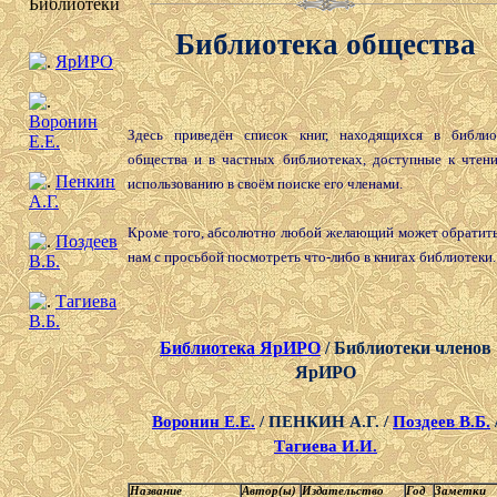
Библиотеки
Библиотека общества
ЯрИРО
Воронин
Здесь приведён список книг, находящихся в библио
Е.Е.
общества и в частных библиотеках, доступные к чтен
Пенкин
использованию в своём поиске его членами.
А.Г.
Кроме того, абсолютно любой желающий может обратить
Поздеев
нам с просьбой посмотреть что-либо в книгах библиотеки.
В.Б.
Тагиева
В.Б.
Библиотека ЯрИРО
/ Библиотеки членов
ЯрИРО
Воронин Е.Е.
/ ПЕНКИН А.Г. /
Поздеев В.Б.
Тагиева И.И.
Название
Автор(ы)
Издательство
Год
Заметки