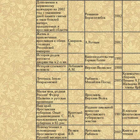
Дополнение к
церковному
календарю на 2002
год с указанием
Романов-
дней памяти святых
2002
Борисоглебск
и икон божией
матери,
празднуемых в
ярославской области
Жизнь и
приключения
ярославцев в обеих
Смирнов
А.Рутман
2002
столицах
Я.
Российской
империи
История родов
Книгоиздательство
русского
1991
Герман Гоппе
дворянства в 2-х кн.
История ссыльного
Лобашков
Верхне-Волжское
1988
колокола
А.М.
Краеведчес
сборник.
Летопись Земли
Рыбинск -
2005
Пенкин А.Г.
Некрасовской
Михайлов Посад
Мальцева 
- члены Я
Милая моя, родная
Россия! Федор
Ярославль.
Шаляпин и русская
Верхняя Волга.
провинция
Наш край.
Издание школьной
Ярославская
комиссии
В плохом
губерния. Опыт
Критский
Ярославского
1907
физическом
родиноведения. С
П.А.
губернского
состоянии
приложением карты
земства
губернии и 65 рис.
Новомученики и
исповедники
Волков
Ярославль-
Книга для
2005
Ярославского края.
Я.В.
Рыбинск
чтения
Русский месяцеслов