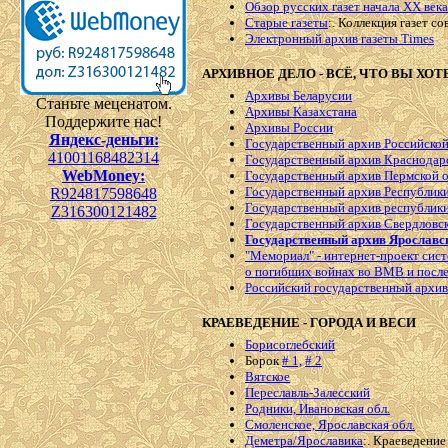
Обзор русских газет начала ХХ века
Старые газеты
:. Коллекция газет с
Электронный архив газеты Times
АРХИВНОЕ ДЕЛО - ВСЁ, ЧТО ВЫ ХОТ
Архивы Беларусии
Станьте меценатом.
Архивы Казахстана
Поддержите нас!
Архивы России
Яндекс-деньги:
Государственный архив Российско
41001168482314
Государственный архив Краснодарс
WebMoney:
Государственный архив Пермской 
Государственный архив Республик
R924817598648
Государственный архив республик
Z316300121482
Государственный архив Свердловск
Государственный архив Ярославс
"Мемориал" - интернет-проект сис
о погибших войнах во ВМВ и посл
Российский государственный архив
КРАЕВЕДЕНИЕ - ГОРОДА И ВЕСИ
Борисоглебский
Борок
# 1,
# 2
Вятское
Переславль-Залесский
Родники, Ивановская обл.
Смоленское, Ярославская обл.
Деметра/Ярославика
:. Краеведение