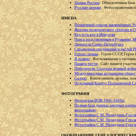
Храмы России
:. Объеденённая баз
Русские церкви
:. Фотосправочник-
ИМЕНА
Поимённый список заключённых 
Жертвы политического террора в 
Кто есть кто в Иркутске
Поиск родственников в Румынии, М
Личности Санкт-Петербурга
Справочник соединений и частей 
Герои страны
:. Герои СССР, Герои
Я помню
:. Воспоминания участни
Память чести
:. Сайт памяти участн
Победители. Солдаты великой вой
Международная ассоциация общес
Солдат
:. Книги памяти, архивы, пои
Отдельный Корпус Пограничной С
ФОТОГРАФИЯ
Фотоархив ВОВ 1941-1945гг.
Полная база данных цветных изобр
фотографии)
Фотографии С.М. Прокудина-Горско
Фотографии С.М. Прокудина-Горск
Фотографии С.М. Прокудина-Горско
ОБОБЩАЮЩИЕ ГЕНЕАЛОГИЧЕСКИЕ