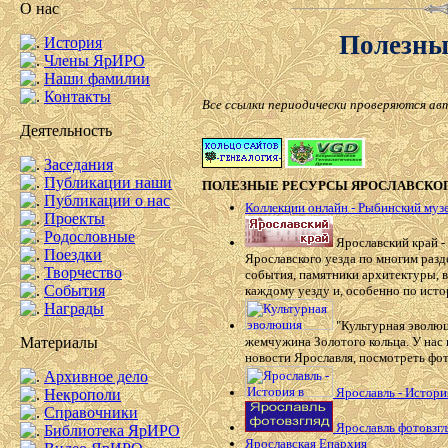
О нас
Полезны
История
Члены ЯрИРО
Наши фамилии
Контакты
Все ссылки периодически проверяются авт
Деятельность
Заседания
Публикации наши
ПОЛЕЗНЫЕ РЕСУРСЫ ЯРОСЛАВСКО
Публикации о нас
Коллекции онлайн - Рыбинский муз
Проекты
Родословные
Ярославский край -
Поездки
Ярославского уезда по многим раз
Творчество
события, памятники архитектуры, 
События
каждому уезду и, особенно по исто
Награды
"Культурная эволюц
Материалы
жемчужина Золотого кольца. У нас 
новости Ярославля, посмотреть фот
Архивное дело
Ярославль - Истори
Некрополи
Справочники
Ярославль фотовзгл
Библиотека ЯрИРО
Ярославская Епархия