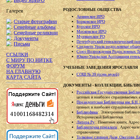
Видео ЯрИРО
РОДОСЛОВНЫЕ ОБЩЕСТВА
Галерея
Армянское ИРО
Старые фотографии
Борковское ИРО
Курское ИРО
Семейные альбомы
Московское ИРО
Семейные реликвии
Мурманское РО
Документы
Петербургский генеалогический по
Письма
Среднего Урала родословные обще
Союз Возрождения Родословных Т
ССЫЛКИ
Южно-Уральская Ассоциация генеа
С МИРУ ПО НИТКЕ
ФОРУМ
УЧЕБНЫЕ ЗАВЕДЕНИЯ ЯРОСЛАВЛЯ
НА ГЛАВНУЮ
СОШ № 39
(есть музей)
КАРТА САЙТА
ДОКУМЕНТЫ - КОЛЛЕКЦИИ, БИБЛИ
Российская Государственная Библи
ценных и наиболее спрашиваемых 
Президентская Библиотека им. Б.Н.
ценных и наиболее спрашиваемых 
Библиофика
:. Электронная библио
Исторической Библиотеки
Литера Ру
:. Памятные книги, Адрес
Библиотечка генеалога
:. Адрес-кал
справочники
Толковые словари Даля, Ожегова, Е