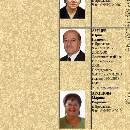
г. Ярославль.
Ро
Член ЯрИРО с 2002.
(Пе
Ка
(А
губ
Га
Са
(Ив
АРУЦЕВ
Ар
Ав
Юрий
(А
Иванович
Ар
гр
г. Ярославль.
Ме
Член ЯрИРО с
(Не
27/01/2001
Действительный член
ИРО в Москве с
2000.
Председатель
ЯрИРО с 27/01/2001
года по 01/05/2013
года.
Участник форума
АРХИПОВА
На
(Ко
Марина
(д.
Вадимовна.
Во
г. Ярославль.
Член ЯрИРО с 2010.