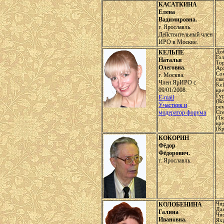
КАСАТКИНА
Елена
Вадимировна.
г. Ярославль.
Действительный член
ИРО в Москве.
КЕЛЬПЕ
До
Го
Наталья
То
Олеговна.
Ар
Сок
г. Москва.
св
Член ЯрИРО с
Kel
09/01/2008.
кре
Гу
E-mail
(Ко
Участник и
рем
модератор форума
Ст
(Тю
кре
(К
КОКОРИН
Фёдор
Фёдорович.
г. Ярославль.
КОЛОБЕНИНА
Чир
Да
Галина
Чис
Ивановна.
Яхр