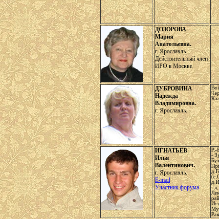
ДОЗОРОВА
Мария
Анатольевна.
г. Ярославль.
Действительный член
ИРО в Москве.
ДУБРОВИНА
Вой
Че
Надежда
Кал
Владимировна.
г. Ярославль.
ИГНАТЬЕВ
Р.-
- З
Илья
Бух
Валентинович.
При
д.Г
г. Ярославль.
(с.
E-mail
д.И
Участник форума
- д
Лек
ра
Иг
Му
Ра