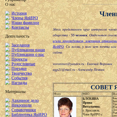
О нас
Член
История
Члены ЯрИРО
Наши фамилии
Контакты
Здесь представлен круг интересов члено
общества -
55 человек
. Отдельным списк
Деятельность
и/или краеведением, имеющим отношение
Заседания
ЯрИРО
. Со всеми, у кого нет почты ил
Публикации наши
сайта:
Публикации о нас
Проекты
Родословные
voroninee@yandex.ru - Евгений Воронин
Поездки
agp21@mail.ru - Александр Пенкин
Творчество
События
Награды
СОВЕТ 
Материалы
Фото
ФИО
Ис
БЛОХИНА
Бл
Архивное дело
Ба
Ирина
Тр
Некрополи
Витальевна.
Ро
Справочники
Дос
г. Ярославль.
Ры
Библиотека ЯрИРО
Член ЯрИРО с
(п