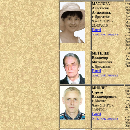
МАСЛОВА
Сор
ку
Анастасия
Кос
Алексеевна.
Кос
Кра
г. Ярославль.
Кис
Член ЯрИРО с
Ма
21/03/2016.
Кос
Нер
E-mail
Гл
Участник форума
(ме
Яро
Ро
Бор
д. 
МЕТЕЛЕВ
Па
Азо
Владимир
Ме
Михайлович.
Ер
Ры
г. Ярославль.
E-mail
Участник форума
МИЛЛЕР
Не
(кр
Сергей
Рос
Владимирович.
Во
Бо
г. Москва.
Сло
Член ЯрИРО с
д. 
19/04/2014.
гг.
Пе
E-mail
Ду
Участник форума
(кр
Угл
Же