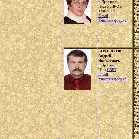
Не
г. Ярославль.
Ки
Член ЯрИРО с
(с.
17/02/2007.
Дан
Чис
E-mail
С.П
Участник форума
Ру
(д.
Да
Мо
(Пе
Аш
(ку
(с
КОЧЕШКОВ
Яр
губ
Андрей
Ко
Николаевич.
Хо
(А
г. Ярославль.
Зол
Член
СВРТ
.
Гла
E-mail
Уг
Рос
Участник форума
Ел
(В
Кул
Дан
Во
Кул
Бо
Кр
(К
Яро
Кит
- 
Ми
Жи
Ни
(М
Ск