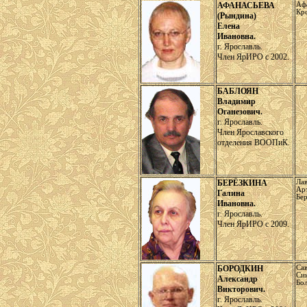
АФАНАСЬЕВА
Аф
Кр
(Рындина)
Елена
Ивановна.
г. Ярославль.
Член ЯрИРО с 2002.
БАБЛОЯН
Владимир
Оганезович.
г. Ярославль.
Член Ярославского
отделения ВООПиК.
БЕРЁЗКИНА
Ла
Ар
Галина
Бе
Ивановна.
г. Ярославль.
Член ЯрИРО с 2009.
БОРОДКИН
Са
Си
Александр
Бо
Викторович.
г. Ярославль.