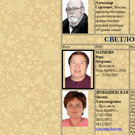
Александр
Сергеевич
, Москва,
директор Историко-
просветительского
центра семейно-
родовой культуры
«Родовая семья»
СВЕТЛО
Фото
ФИО
Ис
ХОЛМОВА
Вера
Петровна
.
г. Ярославль.
Член ЯрИРО с 2001.
--- - 21/01/2007
ДРОБЫШЕВСКАЯ
Ли
(Р
Оксана
Бо
Александровна
.
уез
(Да
г. Ярославль.
Ли
Член ЯрИРО с
(В
27/01/2008.
губ
уе
30/11/1972 -
(М
14/11/2017
гу
участник форума
Рог
Ал