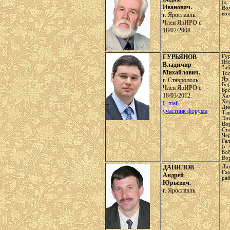
(д.
Иванович.
Во
вол
г. Ярославль.
Член ЯрИРО с
18/02/2008
ГУРЬЯНОВ
Гу
(Но
Владимир
За
Михайлович.
Тол
Яр.
г. Ставрополь.
Бор
Член ЯрИРО с
Бро
18/03/2012.
Ха
Хер
E-mail
Дн
участник форума
Тав
Энт
Во
Ста
Чер
Га
(с.
Боб
Во
ДАНИЛОВ
Да
Га
Андрей
ра
Юрьевич.
г. Ярославль.