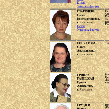
E-mail
Участник форума
ГЛАГОЛЕВА
Гал
Со
Елена
Ки
Константиновна.
Фа
Па
г. Ярославль.
Гла
E-mail
Ти
Участник форума
ГОНЧАРОВА
Ту
Ольга
Анатольевна.
г. Ярославль.
ГРИЦУК-
Бух
Гри
ГАЛИЦКАЯ
Ла
Ирина
уез
Алексеевна.
г. Ярославль.
ГРУЗДЕВ
На
(Ко
Вадим