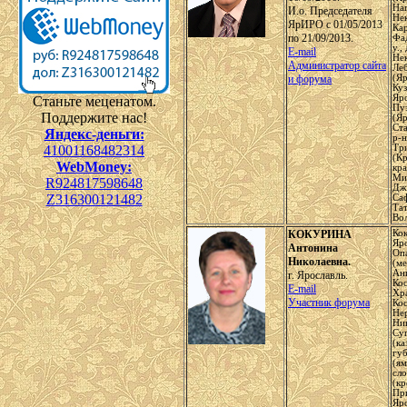
На
И.о. Председателя
Нек
ЯрИРО с 01/05/2013
Ка
по 21/09/2013.
Фа
у.,
E-mail
Нек
Администратор сайта
Леб
и форума
(Яр
Куз
Яро
Станьте меценатом.
Пу
Поддержите нас!
(Яр
Ста
Яндекс-деньги:
р-н
41001168482314
Тр
(К
WebMoney:
кра
Ми
R924817598648
Дж
Z316300121482
Саф
Тат
Во
КОКУРИНА
Кок
Яро
Антонина
Оп
Николаевна.
(ме
Ан
г. Ярославль.
Кос
E-mail
Хра
Участник форума
Кос
Нер
Ник
Су
(ка
губ
(я
сл
(кр
Пр
Яро