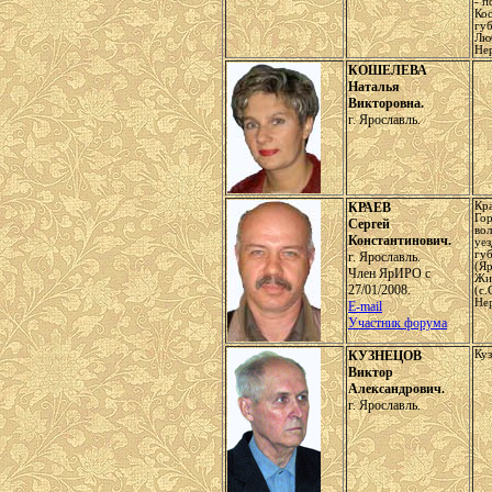
- п
Ко
гу
Лю
Нер
КОШЕЛЕВА
Наталья
Викторовна.
г. Ярославль.
КРАЕВ
Кра
Го
Сергей
во
Константинович.
уе
гу
г. Ярославль.
(Яр
Член ЯрИРО с
Жи
27/01/2008.
(с.
Не
E-mail
Участник форума
КУЗНЕЦОВ
Ку
Виктор
Александрович.
г. Ярославль.