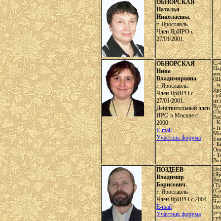
ОБНОРСКАЯ
Наталья
Николаевна.
г. Ярославль.
Член ЯрИРО с
27/01/2001.
ОБНОРСКАЯ
С.-
Ца
Нина
ме
Владимировна.
(Щ
- к
г. Ярославль.
Яр
Член ЯрИРО с
гу
27/01/2001.
из 
Бу
Действительный член
(Пе
ИРО в Москве с
Рос
2000.
- К
- П
E-mail
Ми
Участник форума
Ек
- Б
Ор
- Т
Вол
ПОЗДЕЕВ
По
(Яр
Владимир
Во
Борисович.
(Т
(Са
г. Ярославль.
Вол
Член ЯрИРО с 2004.
Чи
E-mail
По
уе
Участник форума
губ