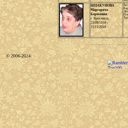
обл
ШПАКУНОВА
Во
Ка
Маргарита
Ле
Борисовна
.
Пл
Тр
г. Ярославль.
23/08/1934 -
11/11/2018
© 2006-2024·