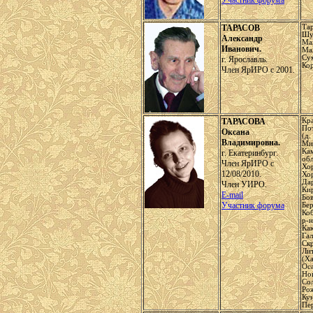
Участник форума
ТАРАСОВ
Та
Шу
Александр
Ма
Иванович.
Ма
Су
г. Ярославль.
Ко
Член ЯрИРО с 2001.
ТАРАСОВА
Кр
По
Оксана
(д.
Владимировна.
Ми
Кам
г. Екатеринбург.
обл
Член ЯрИРО с
Хор
12/08/2010.
Хо
Дар
Член УИРО.
Кир
E-mail
Бов
Участник форума
Бер
Ко
р-н
Каю
Гал
Ск
Ли
(Ха
Оса
Но
Со
Рож
Кун
Пер