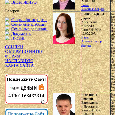
27/01/2001.
Видео ЯрИРО
Дос
E-mail
Участник форума
Галерея
ВИНОГРАДОВА
Бал
Ва
Дарья
Старые фотографии
Го
Алексеевна.
Ко
Семейные альбомы
Ло
г. Москва.
Семейные реликвии
Ол
Член ЯрИРО с
Пе
Документы
19/05/2007.
Хо
Ша
E-mail
Письма
(Яр
Администратор
Бо
форума
Воз
ССЫЛКИ
Вос
С МИРУ ПО НИТКЕ
Га
Гил
ФОРУМ
Ке
Ор
НА ГЛАВНУЮ
(Яр
КАРТА САЙТА
Бор
Рыб
св
це
Ва
Не
Тыр
Ро
Бор
мещ
ВОРОНИН
Вор
Гон
Евгений
Куз
Евгеньевич.
(Яр
Ива
г. Ярославль.
Яро
Член ЯрИРО с
Го
16/09/2006.
(Яр