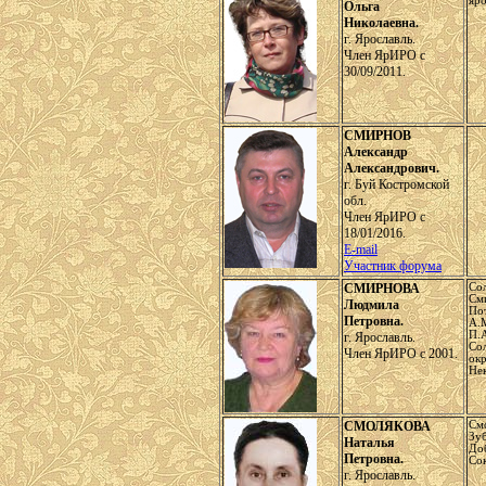
яр
Ольга
Николаевна.
г. Ярославль.
Член ЯрИРО с
30/09/2011.
СМИРНОВ
Александр
Александрович.
г. Буй Костромской
обл.
Член ЯрИРО с
18/01/2016.
E-mail
Участник форума
СМИРНОВА
Со
См
Людмила
По
Петровна.
А.
П.
г. Ярославль.
Со
Член ЯрИРО с 2001.
ок
Нек
СМОЛЯКОВА
См
Зу
Наталья
До
Петровна.
Со
г. Ярославль.