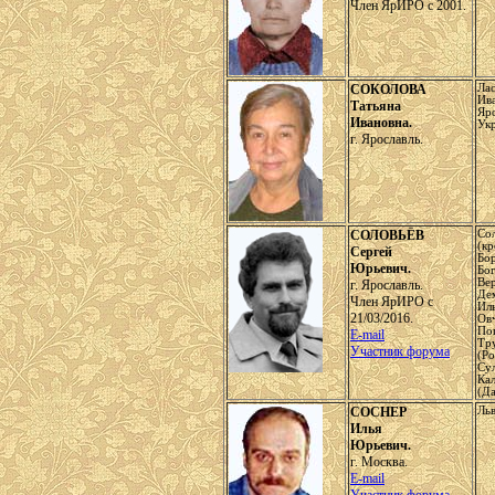
Член ЯрИРО с 2001.
СОКОЛОВА
Лас
Ив
Татьяна
Яро
Ивановна.
Ук
г. Ярославль.
СОЛОВЬЁВ
Со
(кр
Сергей
Бор
Юрьевич.
Бо
Ве
г. Ярославль.
Де
Член ЯрИРО с
Ил
21/03/2016.
Ов
По
E-mail
Тр
Участник форума
(Ро
Сул
Ка
(Да
СОСНЕР
Льв
Илья
Юрьевич.
г. Москва.
E-mail