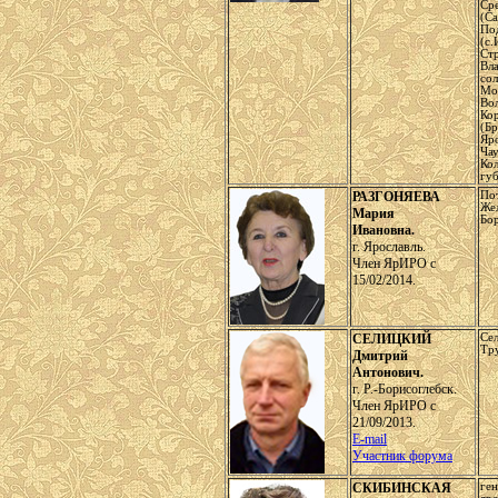
Ср
(Са
По
(с.
Ст
Вла
сол
Мо
Вол
Ко
(Бр
Яро
Чау
Кол
губ
РАЗГОНЯЕВА
По
Жел
Мария
Бор
Ивановна.
г. Ярославль.
Член ЯрИРО с
15/02/2014.
СЕЛИЦКИЙ
Сел
Тр
Дмитрий
Антонович.
г. Р.-Борисоглебск.
Член ЯрИРО с
21/09/2013.
E-mail
Участник форума
СКИБИНСКАЯ
ген