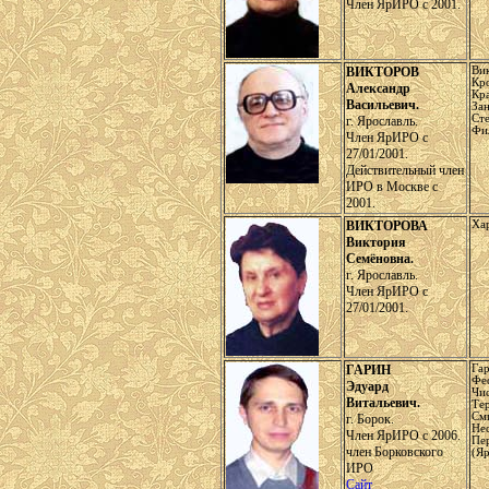
Член ЯрИРО с 2001.
ВИКТОРОВ
Ви
Кр
Александр
Кр
Васильевич.
За
Ст
г. Ярославль.
Фил
Член ЯрИРО с
27/01/2001.
Действительный член
ИРО в Москве с
2001.
ВИКТОРОВА
Ха
Виктория
Семёновна.
г. Ярославль.
Член ЯрИРО с
27/01/2001.
ГАРИН
Гар
Фе
Эдуард
Чис
Витальевич.
Те
См
г. Борок.
Не
Член ЯрИРО с 2006.
Пе
член Борковского
(Яр
ИРО
Сайт