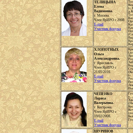
ТЕЛИЦЫНА
Те
Ко
Елена
(с.
Вадимовна.
д.
Тол
г. Москва.
Кас
Член ЯрИРО с 2008.
Ор
E-mail
Ка
Каз
Участник форума
Пе
(Со
Ва
Кр
Ки
ХЛОПОТНЫХ
Кр
(ду
Ольга
Яро
Александровна.
Рос
Заб
г. Ярославль.
Бор
Член ЯрИРО с
Ст
21/05/2016.
(К
(с.
E-mail
Рос
Участник форума
Вел
Ле
Нек
ЧЕПЕНКО
Гу
у.,
Лариса
Хв
Валерьевна.
(Н
Кос
г. Кострома.
Ко
Член ЯрИРО с
(по
19/02/2008.
Бе
Гу
E-mail
Участник форума
ШУРИНОВ