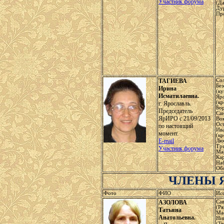
Участник форума
(Да
Ду
Пр
ТАГИЕВА
Сол
Без
Ирина
(ку
Исматилаевна.
Яро
(кр
г. Ярославль.
Бор
Председатель
Сан
ЯрИРО с 21/09/2013
Вок
Ост
по настоящий
Ив
момент.
(кр
E-mail
Люб
Тр
Участник форума
Ма
Кар
На
Об
ЧЛЕНЫ 
Фото
ФИО
Ис
АЗОЛОВА
Са
(Ря
Татьяна
Ма
Анатольевна.
Ни
(Тв