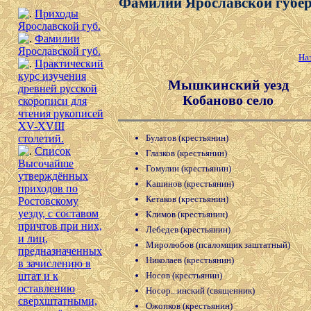
Фамилии Ярославской губе
Приходы
Ярославской губ.
Фамилии
Ярославской губ.
На
Практический
курс изучения
Мышкинский уезд
древней русской
Кобаново село
скорописи для
чтения рукописей
XV-XVIII
Булатов (крестьянин)
столетий.
Список
Глазков (крестьянин)
Высочайше
Гомулин (крестьянин)
утверждённых
Кашинов (крестьянин)
приходов по
Кетаков (крестьянин)
Ростовскому
уезду, с составом
Климов (крестьянин)
причтов при них,
Лебедев (крестьянин)
и лиц,
Миролюбов (псаломщик заштатный)
предназначенных
Николаев (крестьянин)
в зачислению в
Носов (крестьянин)
штат и к
оставлению
Носор...инский (священник)
сверхштатными,
Ожопков (крестьянин)