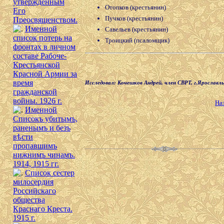
утверждённым
Отопков (крестьянин)
Его
Пучков (крестьянин)
Преосвященством.
Именной
Савельев (крестьянин)
список потерь на
Троицкий (псаломщик)
фронтах в личном
составе Рабоче-
Крестьянской
Красной Армии за
время
Исследовал: Кочешков Андрей, член СВРТ, г.Ярославль
гражданской
войны. 1926 г.
На
Именной
Списокъ убитымъ,
раненымъ и безъ
вѣсти
пропавшимъ
нижнимъ чинамъ.
1914, 1915 гг.
Список сестер
милосердия
Российскаго
общества
Краснаго Креста.
1915 г.