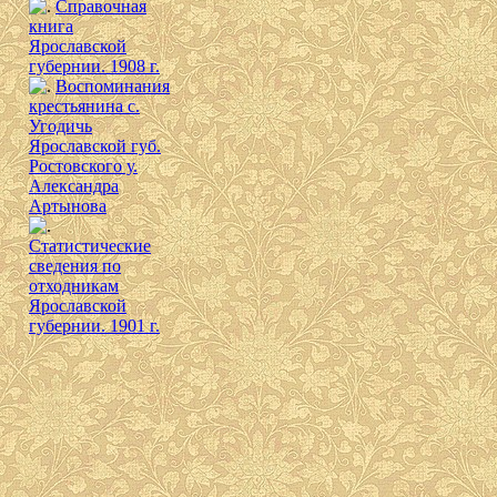
Справочная
книга
Ярославской
губернии. 1908 г.
Воспоминания
крестьянина с.
Угодичь
Ярославской губ.
Ростовского у.
Александра
Артынова
Cтатистические
сведения по
отходникам
Ярославской
губернии. 1901 г.