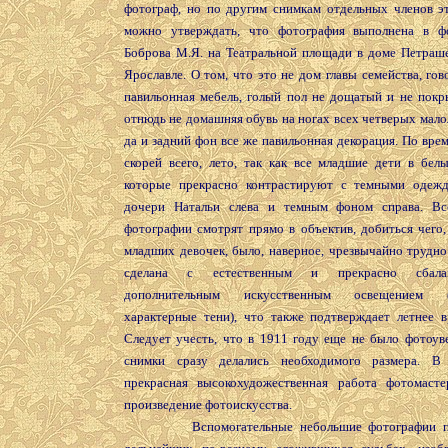
фотограф, но по другим снимкам отдельных членов э
можно утверждать, что фотография выполнена в ф
Боброва М.Я. на Театральной площади в доме Петрашев
Ярославле. О том, что это не дом главы семейства, гов
павильонная мебель, голый пол не дощатый и не покр
отнюдь не домашняя обувь на ногах всех четверых мало
да и задний фон все же павильонная декорация. По врем
скорей всего, лето, так как все младшие дети в белы
которые прекрасно контрастируют с темными одеж
дочери Натальи слева и темным фоном справа. Вс
фотографии смотрят прямо в объектив, добиться чего,
младших девочек, было, наверное, чрезвычайно трудно
сделана с естественным и прекрасно сбалан
дополнительным искусственным освещением (о
характерные тени), что также подтверждает летнее в
Следует учесть, что в 1911 году еще не было фотоуве
снимки сразу делались необходимого размера. В
прекрасная высокохудожественная работа фотомасте
произведение фотоискусства.
Вспомогательные небольшие фотографии по