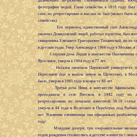
дальнейших по-разному сложившихся судьбах, изо
фотографии людей. Глава семейства в 1918 году был 
сана, но репрессирован и выслан не был (может быть и
семейства).
Его первенец, единственный сын Александр Н
окончил Демидовский лицей, работал юристом, был жен
священника Елизавете Григорьевне Тихвинской, но их 
в детские годы. Умер Александр в 1964 году в Москве, в 7
Старшая дочь Лидия в замужестве Пшеничнова пр
Ярославле, умерла в 1964 году в 77 лет.
Наталья окончила Парижский университет, пр
Переславле (где и вышла замуж за Щепетова), в Моск
было, умерла в 1981 году в возрасте 88 лет.
Третья дочь Нина, в замужестве Афанасьева, у
преподавала в селе Вятском, в 1942 году по 
репрессирована по печально известной 58.10 статье
умерла в 44 года в Волголаге в Переборах под Рыбин
нет. Усилиями племянницы она официально реабилитир
году.
Младшие дочери, три очаровательные малышки
годов рождения столкнулись в детстве и юности с лихо