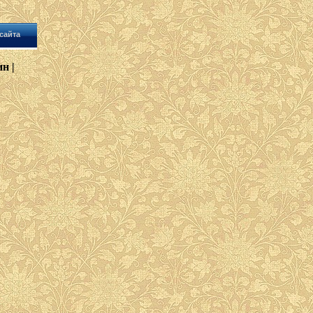
сайта
н |