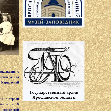
Аркадьевны с
 примера для
- Карповский
» в первой
дборка из 9
приходской