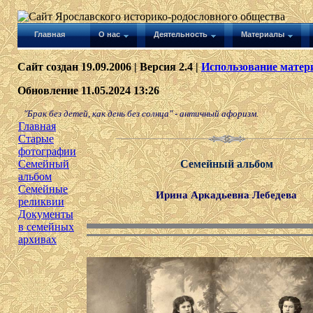
Главная
О нас
Деятельность
Материалы
Сайт создан 19.09.2006 | Версия 2.4 |
Использование матери
Обновление 11.05.2024 13:26
"Брак без детей, как день без солнца" - античный афоризм.
Главная
Старые
фотографии
Семейный
Семейный альбом
альбом
Семейные
Ирина Аркадьевна Лебедева
реликвии
Документы
в семейных
архивах