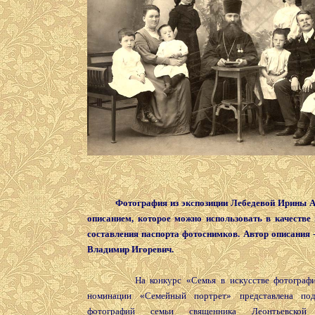
Фотография из экспозиции Лебедевой Ирины 
описанием, которое можно использовать в качестве
составления паспорта фотоснимков. Автор описания 
Владимир Игоревич.
На конкурс «Семья в искусстве фотографии
номинации «Семейный портрет» представлена по
фотографий семьи священника Леонтьевской 