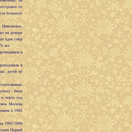
браженных на
отстранен от
з-за большого
иколаевич,
ат на дочери
сын Адик умер
5 лет.
еподавала в
еподавала в
ве, детей не
чительница,
доносу была
 и через год
ском. Могилы
ована в 1992
 1902-1908
летьем Первой