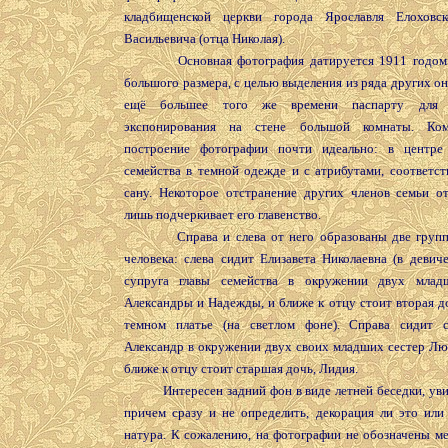
кладбищенской церкви города Ярославля Елоховск
Васильевича (отца Николая).
Основная фотография датируется 1911 годом.
большого размера, с целью выделения из ряда других он
ещё большее того же времени паспарту для п
экспонирования на стене большой комнаты. Ком
построение фотографии почти идеально: в центре
семейства в темной одежде и с атрибутами, соответс
сану. Некоторое отстранение других членов семьи о
лишь подчеркивает его главенство.
Справа и слева от него образованы две групп
человека: слева сидит Елизавета Николаевна (в девиче
супруга главы семейства в окружении двух млад
Александры и Надежды, и ближе к отцу стоит вторая д
темном платье (на светлом фоне). Справа сидит 
Александр в окружении двух своих младших сестер Лю
ближе к отцу стоит старшая дочь, Лидия.
Интересен задний фон в виде летней беседки, ув
причем сразу и не определить, декорация ли это или 
натура. К сожалению, на фотографии не обозначены ме