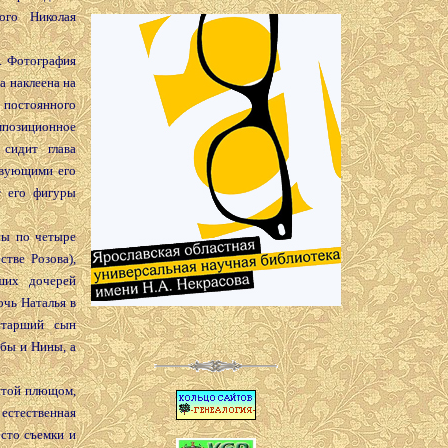
ого Николая
 Фотография
а наклеена на
остоянного
позиционное
 сидит глава
твующими его
т его фигуры
ы по четыре
стве Розова),
ших дочерей
очь Наталья в
старший сын
бы и Нины, а
итой плющом,
естественная
сто съемки и