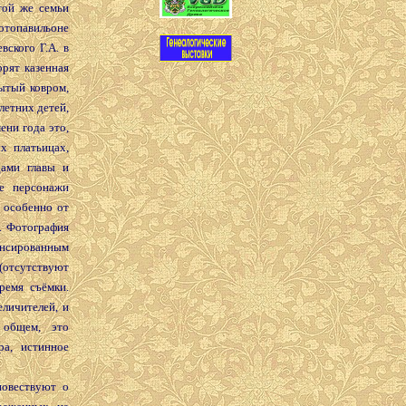
той же семьи
отопавильоне
ского Г.А. в
орят казенная
ытый ковром,
летних детей,
ени года это,
х платьицах,
дами главы и
е персонажи
 особенно от
. Фотография
сированным
тсутствуют
ремя съёмки.
личителей, и
 общем, это
ра, истинное
вествуют о