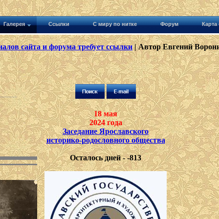
Галерея
Ссылки
С миру по нитке
Форум
Карта 
алов сайта и форума требует ссылки
| Автор Евгений Ворони
18 мая
2024 года
Заседание Ярославского
историко-родословного общества
Осталось дней - -813